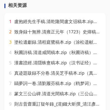
相关资源
1
盧抱經先生手稿.清乾隆間盧文弨稿本.zip（卢抱经先生手稿）（城通2605）
2
致身録十無辨.清雍正元年（1723）史煒稿本.zip（致身录十无辨）（城通2605）
3
塗松遺獻録.清程庭鷺稿本.zip（涂松遗献录）（城通2605）
4
秋圃詩稿.清道咸間稿本.zip（秋圃诗稿）（城通2605）
5
漢書證經.清隱蛛盦稿本.zip（汉书证经）（城通2605）
6
真迹題跋録不分卷.清吴芝手稿本.zip（真迹题跋录）（城通2605）
7
鷗夢詞一卷.清劉履芬稿本.zip（鸥梦词）（城通2605）
8
篆文三公山碑.清道光間稿本.zip（三公山碑）（城通2605）
9
則古昔齋重訂疑年錄_(清)錢大昕撰_清汪彥份手鈔錄格清稿本.zip（百度.铠甲库.2502)